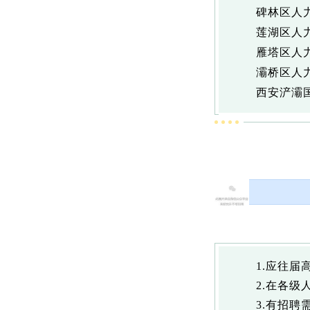
碑林区人
莲湖区人
雁塔区人
灞桥区人
西安浐灞
1.应往届
2.在各
3.有招